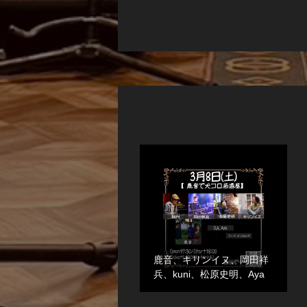
鹿音、キリンイヌ、岡田祥
兵、kuni、松原史明、Aya